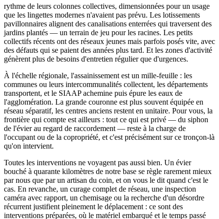
rythme de leurs colonnes collectives, dimensionnées pour un usage
que les lingettes modernes n'avaient pas prévu. Les lotissements
pavillonnaires alignent des canalisations enterrées qui traversent des
jardins plantés — un terrain de jeu pour les racines. Les petits
collectifs récents ont des réseaux jeunes mais parfois posés vite, avec
des défauts qui se paient des années plus tard. Et les zones d'activité
génèrent plus de besoins d'entretien régulier que d'urgences.
À l'échelle régionale, l'assainissement est un mille-feuille : les
communes ou leurs intercommunalités collectent, les départements
transportent, et le SIAAP achemine puis épure les eaux de
l'agglomération. La grande couronne est plus souvent équipée en
réseau séparatif, les centres anciens restent en unitaire. Pour vous, la
frontière qui compte est ailleurs : tout ce qui est privé — du siphon
de l'évier au regard de raccordement — reste à la charge de
l'occupant ou de la copropriété, et c'est précisément sur ce tronçon-là
qu'on intervient.
Toutes les interventions ne voyagent pas aussi bien. Un évier
bouché à quarante kilomètres de notre base se règle rarement mieux
par nous que par un artisan du coin, et on vous le dit quand c'est le
cas. En revanche, un curage complet de réseau, une inspection
caméra avec rapport, un chemisage ou la recherche d'un désordre
récurrent justifient pleinement le déplacement : ce sont des
interventions préparées, où le matériel embarqué et le temps passé