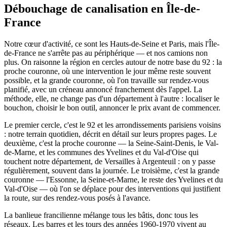
Débouchage de canalisation en Île-de-
France
Notre cœur d'activité, ce sont les Hauts-de-Seine et Paris, mais l'Île-
de-France ne s'arrête pas au périphérique — et nos camions non
plus. On raisonne la région en cercles autour de notre base du 92 : la
proche couronne, où une intervention le jour même reste souvent
possible, et la grande couronne, où l'on travaille sur rendez-vous
planifié, avec un créneau annoncé franchement dès l'appel. La
méthode, elle, ne change pas d'un département à l'autre : localiser le
bouchon, choisir le bon outil, annoncer le prix avant de commencer.
Le premier cercle, c'est le 92 et les arrondissements parisiens voisins
: notre terrain quotidien, décrit en détail sur leurs propres pages. Le
deuxième, c'est la proche couronne — la Seine-Saint-Denis, le Val-
de-Marne, et les communes des Yvelines et du Val-d'Oise qui
touchent notre département, de Versailles à Argenteuil : on y passe
régulièrement, souvent dans la journée. Le troisième, c'est la grande
couronne — l'Essonne, la Seine-et-Marne, le reste des Yvelines et du
Val-d'Oise — où l'on se déplace pour des interventions qui justifient
la route, sur des rendez-vous posés à l'avance.
La banlieue francilienne mélange tous les bâtis, donc tous les
réseaux. Les barres et les tours des années 1960-1970 vivent au