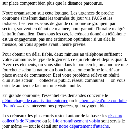
sur place comptent bien plus que la distance parcourue.
Notre organisation suit cette logique. Les urgences de proche
couronne s'insèrent dans les tournées du jour via l'A86 et les
radiales. Les rendez-vous de grande couronne se groupent par
secteur, souvent en début de matinée, pour garantir l'horaire malgré
le trafic francilien. Dans tous les cas, le créneau donné au téléphone
est un engagement, pas une estimation optimiste : si un aléa le
menace, on vous appelle avant l'heure prévue.
Pour obtenir un délai fiable, deux minutes au téléphone suffisent :
votre commune, le type de logement, ce qui refoule et depuis quand.
Avec ces éléments, on vous situe dans le bon cercle, on annonce une
fourchette selon la nature du bouchon, et on confirme le tarif sur
place avant de commencer. Et si votre problème relève en réalité
d'un autre acteur — collecteur public, réseau communal — on vous
oriente au lieu de facturer une visite inutile.
En grande couronne, l'essentiel des demandes concerne le
débouchage de canalisation enterrée
ou le
chemisage d'une conduite
fissurée
— des interventions préparées, qui voyagent bien.
Les créneaux les plus courts restent autour de la base : les
réseaux
collectifs de Nanterre
ou le
14e arrondissement voisin
sont servis le
jour même — tout le détail sur
notre département d'attache
.