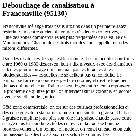
Débouchage de canalisation à
Franconville (95130)
Franconville mélange trois tissus urbains dans un périmètre assez
restreint : un centre ancien, de grandes résidences collectives, et
l'une des zones commerciales les plus fréquentées de la vallée de
Montmorency. Chacun de ces trois mondes nous appelle pour des
raisons différentes.
Dans les résidences, le sujet est la colonne. Les immeubles construits
entre 1960 et 1980 desservent huit à dix niveaux avec des diamètres
calculés pour un usage qui n'incluait pas les lingettes dites
biodégradables — lesquelles ne se délitent pas en conduite. Le
tampon se forme au coude de pied de colonne, et c'est le logement
du bas qui prend l'eau. Traiter ce seul logement revient à repousser
le problème de quinze jours : on intervient sur la colonne, en accord
avec le syndic ou le gardien.
Côté zone commerciale, on est sur des cuisines professionnelles et
des enseignes de restauration rapide, donc sur de la graisse. Un bac
à graisse rempli ne joue plus son rôle : la graisse chaude passe outre,
se fige dans les conduites tièdes en aval, et la ligne se bouche
progressivement. On pompe, on nettoie, on remet en eau, et on cale
un passage tous les trois à six mois selon le volume. Les