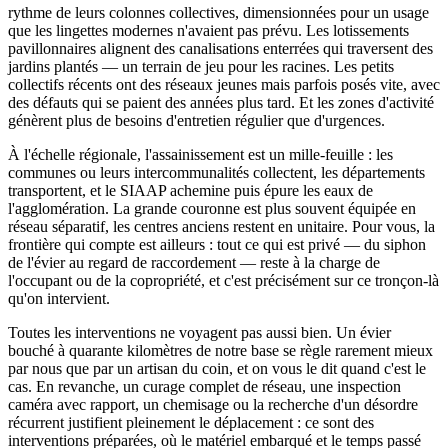
rythme de leurs colonnes collectives, dimensionnées pour un usage
que les lingettes modernes n'avaient pas prévu. Les lotissements
pavillonnaires alignent des canalisations enterrées qui traversent des
jardins plantés — un terrain de jeu pour les racines. Les petits
collectifs récents ont des réseaux jeunes mais parfois posés vite, avec
des défauts qui se paient des années plus tard. Et les zones d'activité
génèrent plus de besoins d'entretien régulier que d'urgences.
À l'échelle régionale, l'assainissement est un mille-feuille : les
communes ou leurs intercommunalités collectent, les départements
transportent, et le SIAAP achemine puis épure les eaux de
l'agglomération. La grande couronne est plus souvent équipée en
réseau séparatif, les centres anciens restent en unitaire. Pour vous, la
frontière qui compte est ailleurs : tout ce qui est privé — du siphon
de l'évier au regard de raccordement — reste à la charge de
l'occupant ou de la copropriété, et c'est précisément sur ce tronçon-là
qu'on intervient.
Toutes les interventions ne voyagent pas aussi bien. Un évier
bouché à quarante kilomètres de notre base se règle rarement mieux
par nous que par un artisan du coin, et on vous le dit quand c'est le
cas. En revanche, un curage complet de réseau, une inspection
caméra avec rapport, un chemisage ou la recherche d'un désordre
récurrent justifient pleinement le déplacement : ce sont des
interventions préparées, où le matériel embarqué et le temps passé