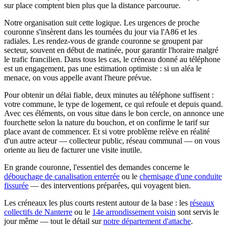
sur place comptent bien plus que la distance parcourue.
Notre organisation suit cette logique. Les urgences de proche
couronne s'insèrent dans les tournées du jour via l'A86 et les
radiales. Les rendez-vous de grande couronne se groupent par
secteur, souvent en début de matinée, pour garantir l'horaire malgré
le trafic francilien. Dans tous les cas, le créneau donné au téléphone
est un engagement, pas une estimation optimiste : si un aléa le
menace, on vous appelle avant l'heure prévue.
Pour obtenir un délai fiable, deux minutes au téléphone suffisent :
votre commune, le type de logement, ce qui refoule et depuis quand.
Avec ces éléments, on vous situe dans le bon cercle, on annonce une
fourchette selon la nature du bouchon, et on confirme le tarif sur
place avant de commencer. Et si votre problème relève en réalité
d'un autre acteur — collecteur public, réseau communal — on vous
oriente au lieu de facturer une visite inutile.
En grande couronne, l'essentiel des demandes concerne le
débouchage de canalisation enterrée
ou le
chemisage d'une conduite
fissurée
— des interventions préparées, qui voyagent bien.
Les créneaux les plus courts restent autour de la base : les
réseaux
collectifs de Nanterre
ou le
14e arrondissement voisin
sont servis le
jour même — tout le détail sur
notre département d'attache
.