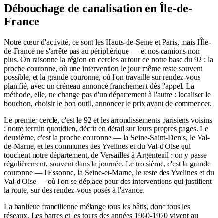
Débouchage de canalisation en Île-de-
France
Notre cœur d'activité, ce sont les Hauts-de-Seine et Paris, mais l'Île-
de-France ne s'arrête pas au périphérique — et nos camions non
plus. On raisonne la région en cercles autour de notre base du 92 : la
proche couronne, où une intervention le jour même reste souvent
possible, et la grande couronne, où l'on travaille sur rendez-vous
planifié, avec un créneau annoncé franchement dès l'appel. La
méthode, elle, ne change pas d'un département à l'autre : localiser le
bouchon, choisir le bon outil, annoncer le prix avant de commencer.
Le premier cercle, c'est le 92 et les arrondissements parisiens voisins
: notre terrain quotidien, décrit en détail sur leurs propres pages. Le
deuxième, c'est la proche couronne — la Seine-Saint-Denis, le Val-
de-Marne, et les communes des Yvelines et du Val-d'Oise qui
touchent notre département, de Versailles à Argenteuil : on y passe
régulièrement, souvent dans la journée. Le troisième, c'est la grande
couronne — l'Essonne, la Seine-et-Marne, le reste des Yvelines et du
Val-d'Oise — où l'on se déplace pour des interventions qui justifient
la route, sur des rendez-vous posés à l'avance.
La banlieue francilienne mélange tous les bâtis, donc tous les
réseaux. Les barres et les tours des années 1960-1970 vivent au