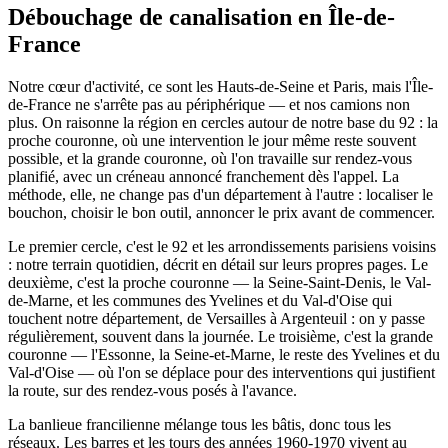
Débouchage de canalisation en Île-de-
France
Notre cœur d'activité, ce sont les Hauts-de-Seine et Paris, mais l'Île-
de-France ne s'arrête pas au périphérique — et nos camions non
plus. On raisonne la région en cercles autour de notre base du 92 : la
proche couronne, où une intervention le jour même reste souvent
possible, et la grande couronne, où l'on travaille sur rendez-vous
planifié, avec un créneau annoncé franchement dès l'appel. La
méthode, elle, ne change pas d'un département à l'autre : localiser le
bouchon, choisir le bon outil, annoncer le prix avant de commencer.
Le premier cercle, c'est le 92 et les arrondissements parisiens voisins
: notre terrain quotidien, décrit en détail sur leurs propres pages. Le
deuxième, c'est la proche couronne — la Seine-Saint-Denis, le Val-
de-Marne, et les communes des Yvelines et du Val-d'Oise qui
touchent notre département, de Versailles à Argenteuil : on y passe
régulièrement, souvent dans la journée. Le troisième, c'est la grande
couronne — l'Essonne, la Seine-et-Marne, le reste des Yvelines et du
Val-d'Oise — où l'on se déplace pour des interventions qui justifient
la route, sur des rendez-vous posés à l'avance.
La banlieue francilienne mélange tous les bâtis, donc tous les
réseaux. Les barres et les tours des années 1960-1970 vivent au