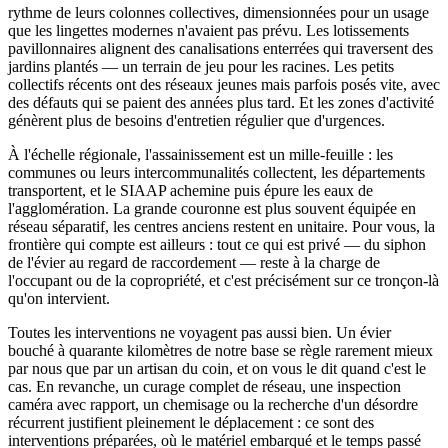
rythme de leurs colonnes collectives, dimensionnées pour un usage
que les lingettes modernes n'avaient pas prévu. Les lotissements
pavillonnaires alignent des canalisations enterrées qui traversent des
jardins plantés — un terrain de jeu pour les racines. Les petits
collectifs récents ont des réseaux jeunes mais parfois posés vite, avec
des défauts qui se paient des années plus tard. Et les zones d'activité
génèrent plus de besoins d'entretien régulier que d'urgences.
À l'échelle régionale, l'assainissement est un mille-feuille : les
communes ou leurs intercommunalités collectent, les départements
transportent, et le SIAAP achemine puis épure les eaux de
l'agglomération. La grande couronne est plus souvent équipée en
réseau séparatif, les centres anciens restent en unitaire. Pour vous, la
frontière qui compte est ailleurs : tout ce qui est privé — du siphon
de l'évier au regard de raccordement — reste à la charge de
l'occupant ou de la copropriété, et c'est précisément sur ce tronçon-là
qu'on intervient.
Toutes les interventions ne voyagent pas aussi bien. Un évier
bouché à quarante kilomètres de notre base se règle rarement mieux
par nous que par un artisan du coin, et on vous le dit quand c'est le
cas. En revanche, un curage complet de réseau, une inspection
caméra avec rapport, un chemisage ou la recherche d'un désordre
récurrent justifient pleinement le déplacement : ce sont des
interventions préparées, où le matériel embarqué et le temps passé