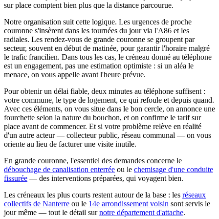
sur place comptent bien plus que la distance parcourue.
Notre organisation suit cette logique. Les urgences de proche
couronne s'insèrent dans les tournées du jour via l'A86 et les
radiales. Les rendez-vous de grande couronne se groupent par
secteur, souvent en début de matinée, pour garantir l'horaire malgré
le trafic francilien. Dans tous les cas, le créneau donné au téléphone
est un engagement, pas une estimation optimiste : si un aléa le
menace, on vous appelle avant l'heure prévue.
Pour obtenir un délai fiable, deux minutes au téléphone suffisent :
votre commune, le type de logement, ce qui refoule et depuis quand.
Avec ces éléments, on vous situe dans le bon cercle, on annonce une
fourchette selon la nature du bouchon, et on confirme le tarif sur
place avant de commencer. Et si votre problème relève en réalité
d'un autre acteur — collecteur public, réseau communal — on vous
oriente au lieu de facturer une visite inutile.
En grande couronne, l'essentiel des demandes concerne le
débouchage de canalisation enterrée
ou le
chemisage d'une conduite
fissurée
— des interventions préparées, qui voyagent bien.
Les créneaux les plus courts restent autour de la base : les
réseaux
collectifs de Nanterre
ou le
14e arrondissement voisin
sont servis le
jour même — tout le détail sur
notre département d'attache
.