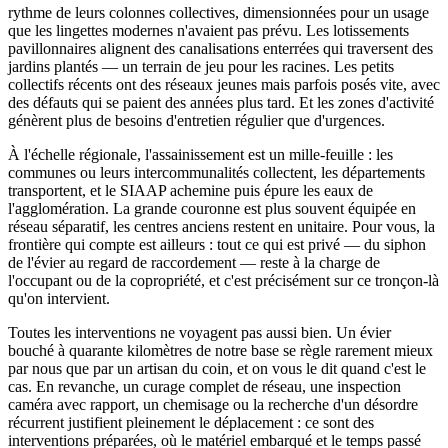
rythme de leurs colonnes collectives, dimensionnées pour un usage
que les lingettes modernes n'avaient pas prévu. Les lotissements
pavillonnaires alignent des canalisations enterrées qui traversent des
jardins plantés — un terrain de jeu pour les racines. Les petits
collectifs récents ont des réseaux jeunes mais parfois posés vite, avec
des défauts qui se paient des années plus tard. Et les zones d'activité
génèrent plus de besoins d'entretien régulier que d'urgences.
À l'échelle régionale, l'assainissement est un mille-feuille : les
communes ou leurs intercommunalités collectent, les départements
transportent, et le SIAAP achemine puis épure les eaux de
l'agglomération. La grande couronne est plus souvent équipée en
réseau séparatif, les centres anciens restent en unitaire. Pour vous, la
frontière qui compte est ailleurs : tout ce qui est privé — du siphon
de l'évier au regard de raccordement — reste à la charge de
l'occupant ou de la copropriété, et c'est précisément sur ce tronçon-là
qu'on intervient.
Toutes les interventions ne voyagent pas aussi bien. Un évier
bouché à quarante kilomètres de notre base se règle rarement mieux
par nous que par un artisan du coin, et on vous le dit quand c'est le
cas. En revanche, un curage complet de réseau, une inspection
caméra avec rapport, un chemisage ou la recherche d'un désordre
récurrent justifient pleinement le déplacement : ce sont des
interventions préparées, où le matériel embarqué et le temps passé