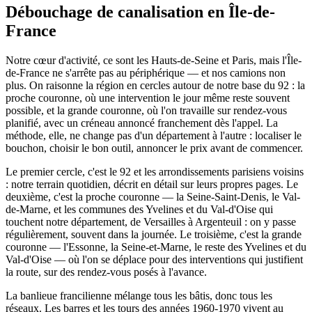
Débouchage de canalisation en Île-de-
France
Notre cœur d'activité, ce sont les Hauts-de-Seine et Paris, mais l'Île-
de-France ne s'arrête pas au périphérique — et nos camions non
plus. On raisonne la région en cercles autour de notre base du 92 : la
proche couronne, où une intervention le jour même reste souvent
possible, et la grande couronne, où l'on travaille sur rendez-vous
planifié, avec un créneau annoncé franchement dès l'appel. La
méthode, elle, ne change pas d'un département à l'autre : localiser le
bouchon, choisir le bon outil, annoncer le prix avant de commencer.
Le premier cercle, c'est le 92 et les arrondissements parisiens voisins
: notre terrain quotidien, décrit en détail sur leurs propres pages. Le
deuxième, c'est la proche couronne — la Seine-Saint-Denis, le Val-
de-Marne, et les communes des Yvelines et du Val-d'Oise qui
touchent notre département, de Versailles à Argenteuil : on y passe
régulièrement, souvent dans la journée. Le troisième, c'est la grande
couronne — l'Essonne, la Seine-et-Marne, le reste des Yvelines et du
Val-d'Oise — où l'on se déplace pour des interventions qui justifient
la route, sur des rendez-vous posés à l'avance.
La banlieue francilienne mélange tous les bâtis, donc tous les
réseaux. Les barres et les tours des années 1960-1970 vivent au