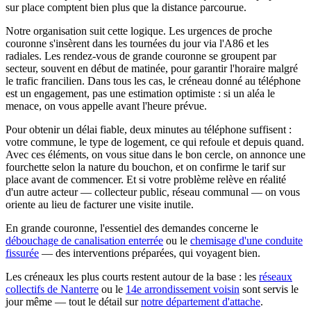
sur place comptent bien plus que la distance parcourue.
Notre organisation suit cette logique. Les urgences de proche
couronne s'insèrent dans les tournées du jour via l'A86 et les
radiales. Les rendez-vous de grande couronne se groupent par
secteur, souvent en début de matinée, pour garantir l'horaire malgré
le trafic francilien. Dans tous les cas, le créneau donné au téléphone
est un engagement, pas une estimation optimiste : si un aléa le
menace, on vous appelle avant l'heure prévue.
Pour obtenir un délai fiable, deux minutes au téléphone suffisent :
votre commune, le type de logement, ce qui refoule et depuis quand.
Avec ces éléments, on vous situe dans le bon cercle, on annonce une
fourchette selon la nature du bouchon, et on confirme le tarif sur
place avant de commencer. Et si votre problème relève en réalité
d'un autre acteur — collecteur public, réseau communal — on vous
oriente au lieu de facturer une visite inutile.
En grande couronne, l'essentiel des demandes concerne le
débouchage de canalisation enterrée
ou le
chemisage d'une conduite
fissurée
— des interventions préparées, qui voyagent bien.
Les créneaux les plus courts restent autour de la base : les
réseaux
collectifs de Nanterre
ou le
14e arrondissement voisin
sont servis le
jour même — tout le détail sur
notre département d'attache
.