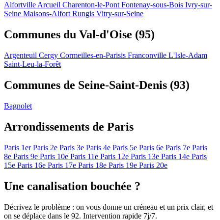
Alfortville
Arcueil
Charenton-le-Pont
Fontenay-sous-Bois
Ivry-sur-
Seine
Maisons-Alfort
Rungis
Vitry-sur-Seine
Communes du Val-d'Oise (95)
Argenteuil
Cergy
Cormeilles-en-Parisis
Franconville
L'Isle-Adam
Saint-Leu-la-Forêt
Communes de Seine-Saint-Denis (93)
Bagnolet
Arrondissements de Paris
Paris 1er
Paris 2e
Paris 3e
Paris 4e
Paris 5e
Paris 6e
Paris 7e
Paris
8e
Paris 9e
Paris 10e
Paris 11e
Paris 12e
Paris 13e
Paris 14e
Paris
15e
Paris 16e
Paris 17e
Paris 18e
Paris 19e
Paris 20e
Une canalisation bouchée ?
Décrivez le problème : on vous donne un créneau et un prix clair, et
on se déplace dans le 92. Intervention rapide 7j/7.