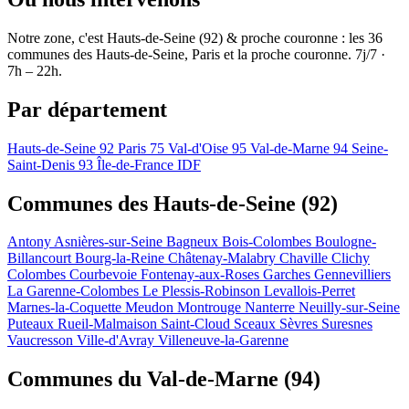
Notre zone, c'est Hauts-de-Seine (92) & proche couronne : les 36
communes des Hauts-de-Seine, Paris et la proche couronne. 7j/7 ·
7h – 22h.
Par département
Hauts-de-Seine
92
Paris
75
Val-d'Oise
95
Val-de-Marne
94
Seine-
Saint-Denis
93
Île-de-France
IDF
Communes des Hauts-de-Seine (92)
Antony
Asnières-sur-Seine
Bagneux
Bois-Colombes
Boulogne-
Billancourt
Bourg-la-Reine
Châtenay-Malabry
Chaville
Clichy
Colombes
Courbevoie
Fontenay-aux-Roses
Garches
Gennevilliers
La Garenne-Colombes
Le Plessis-Robinson
Levallois-Perret
Marnes-la-Coquette
Meudon
Montrouge
Nanterre
Neuilly-sur-Seine
Puteaux
Rueil-Malmaison
Saint-Cloud
Sceaux
Sèvres
Suresnes
Vaucresson
Ville-d'Avray
Villeneuve-la-Garenne
Communes du Val-de-Marne (94)