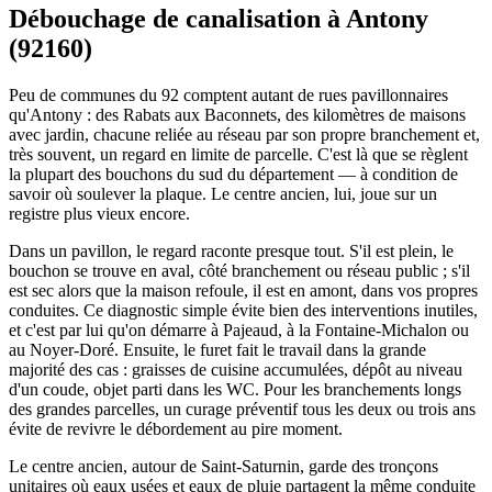
Débouchage de canalisation à Antony
(92160)
Peu de communes du 92 comptent autant de rues pavillonnaires
qu'Antony : des Rabats aux Baconnets, des kilomètres de maisons
avec jardin, chacune reliée au réseau par son propre branchement et,
très souvent, un regard en limite de parcelle. C'est là que se règlent
la plupart des bouchons du sud du département — à condition de
savoir où soulever la plaque. Le centre ancien, lui, joue sur un
registre plus vieux encore.
Dans un pavillon, le regard raconte presque tout. S'il est plein, le
bouchon se trouve en aval, côté branchement ou réseau public ; s'il
est sec alors que la maison refoule, il est en amont, dans vos propres
conduites. Ce diagnostic simple évite bien des interventions inutiles,
et c'est par lui qu'on démarre à Pajeaud, à la Fontaine-Michalon ou
au Noyer-Doré. Ensuite, le furet fait le travail dans la grande
majorité des cas : graisses de cuisine accumulées, dépôt au niveau
d'un coude, objet parti dans les WC. Pour les branchements longs
des grandes parcelles, un curage préventif tous les deux ou trois ans
évite de revivre le débordement au pire moment.
Le centre ancien, autour de Saint-Saturnin, garde des tronçons
unitaires où eaux usées et eaux de pluie partagent la même conduite