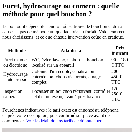
Furet, hydrocurage ou caméra : quelle
méthode pour quel bouchon ?
Le bon outil dépend de l'endroit où se trouve le bouchon et de sa
cause — pas de méthode unique facturée au forfait. Voici comment
nous choisissons, et ce que chaque intervention coûte en pratique.
Prix
Méthode
Adaptée à
indicatif
Furet manuel
WC, évier, lavabo, siphon — bouchon
90 – 180
ou électrique
localisé sur un appareil
€ TTC
Colonne d'immeuble, canalisation
200 –
Hydrocurage
enterrée, bouchons récurrents, curage
450 €
haute pression
complet
TTC
120 –
Inspection
Localiser un bouchon récidivant, contrôler
250 €
caméra
l'état d'un réseau, avant/après travaux
TTC
Fourchettes indicatives : le tarif exact est annoncé au téléphone
d'après votre description, puis confirmé sur place avant de
commencer.
Voir le détail de nos tarifs de débouchage
.