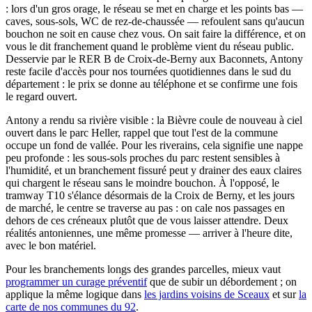
: lors d'un gros orage, le réseau se met en charge et les points bas —
caves, sous-sols, WC de rez-de-chaussée — refoulent sans qu'aucun
bouchon ne soit en cause chez vous. On sait faire la différence, et on
vous le dit franchement quand le problème vient du réseau public.
Desservie par le RER B de Croix-de-Berny aux Baconnets, Antony
reste facile d'accès pour nos tournées quotidiennes dans le sud du
département : le prix se donne au téléphone et se confirme une fois
le regard ouvert.
Antony a rendu sa rivière visible : la Bièvre coule de nouveau à ciel
ouvert dans le parc Heller, rappel que tout l'est de la commune
occupe un fond de vallée. Pour les riverains, cela signifie une nappe
peu profonde : les sous-sols proches du parc restent sensibles à
l'humidité, et un branchement fissuré peut y drainer des eaux claires
qui chargent le réseau sans le moindre bouchon. À l'opposé, le
tramway T10 s'élance désormais de la Croix de Berny, et les jours
de marché, le centre se traverse au pas : on cale nos passages en
dehors de ces créneaux plutôt que de vous laisser attendre. Deux
réalités antoniennes, une même promesse — arriver à l'heure dite,
avec le bon matériel.
Pour les branchements longs des grandes parcelles, mieux vaut
programmer un curage préventif
que de subir un débordement ; on
applique la même logique dans
les jardins voisins de Sceaux
et sur
la
carte de nos communes du 92
.