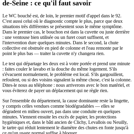
de-Seine : ce qu'il faut savoir
Le WC bouché est, de loin, le premier motif d'appel dans le 92.
C'est aussi celui où le diagnostic compte le plus, parce que deux
situations très différentes se présentent sous le même symptôme.
Dans le premier cas, le bouchon est dans la cuvette ou juste derrière
: une ventouse bien utilisée ou un furet court suffisent, et
l'intervention dure quelques minutes. Dans le second, la chute
collective est obstruée en pied de colonne et l'eau remonte par le
point le plus bas — traiter la cuvette n'y changera rien.
Le test qui départage les deux est à votre portée et prend une minute
: faites couler le lavabo et la douche du même logement. S'ils
s'évacuent normalement, le problème est local. S'ils gargouillent,
refoulent, ou si des voisins signalent la même chose, c'est la colonne.
Dites-le nous au téléphone : nous arriverons avec le bon matériel, et
vous éviterez de payer un déplacement qui ne règle rien.
Sur l'ensemble du département, la cause dominante reste la lingette,
y compris celles vendues comme biodégradables — elles se
dégradent en milieu ouvert, pas dans une conduite en quelques
minutes. Viennent ensuite les excès de papier, les protections
hygiéniques et, dans le bâti ancien de Clichy, Levallois ou Neuilly,
le tartre qui réduit lentement le diamètre des chutes en fonte jusqu'à
ce qu'un usage normal suffise à bloquer.