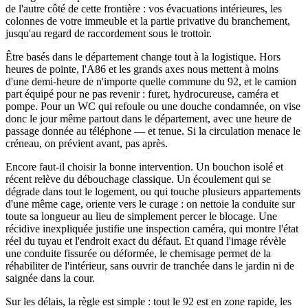
de l'autre côté de cette frontière : vos évacuations intérieures, les
colonnes de votre immeuble et la partie privative du branchement,
jusqu'au regard de raccordement sous le trottoir.
Être basés dans le département change tout à la logistique. Hors
heures de pointe, l'A86 et les grands axes nous mettent à moins
d'une demi-heure de n'importe quelle commune du 92, et le camion
part équipé pour ne pas revenir : furet, hydrocureuse, caméra et
pompe. Pour un WC qui refoule ou une douche condamnée, on vise
donc le jour même partout dans le département, avec une heure de
passage donnée au téléphone — et tenue. Si la circulation menace le
créneau, on prévient avant, pas après.
Encore faut-il choisir la bonne intervention. Un bouchon isolé et
récent relève du débouchage classique. Un écoulement qui se
dégrade dans tout le logement, ou qui touche plusieurs appartements
d'une même cage, oriente vers le curage : on nettoie la conduite sur
toute sa longueur au lieu de simplement percer le blocage. Une
récidive inexpliquée justifie une inspection caméra, qui montre l'état
réel du tuyau et l'endroit exact du défaut. Et quand l'image révèle
une conduite fissurée ou déformée, le chemisage permet de la
réhabiliter de l'intérieur, sans ouvrir de tranchée dans le jardin ni de
saignée dans la cour.
Sur les délais, la règle est simple : tout le 92 est en zone rapide, les