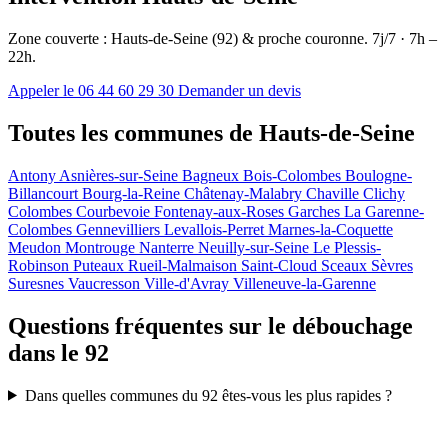
Zone couverte : Hauts-de-Seine (92) & proche couronne. 7j/7 · 7h –
22h.
Appeler le 06 44 60 29 30
Demander un devis
Toutes les communes de Hauts-de-Seine
Antony
Asnières-sur-Seine
Bagneux
Bois-Colombes
Boulogne-
Billancourt
Bourg-la-Reine
Châtenay-Malabry
Chaville
Clichy
Colombes
Courbevoie
Fontenay-aux-Roses
Garches
La Garenne-
Colombes
Gennevilliers
Levallois-Perret
Marnes-la-Coquette
Meudon
Montrouge
Nanterre
Neuilly-sur-Seine
Le Plessis-
Robinson
Puteaux
Rueil-Malmaison
Saint-Cloud
Sceaux
Sèvres
Suresnes
Vaucresson
Ville-d'Avray
Villeneuve-la-Garenne
Questions fréquentes sur le débouchage
dans le 92
Dans quelles communes du 92 êtes-vous les plus rapides ?