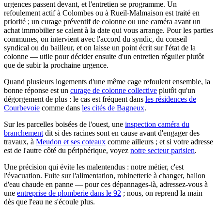
urgences passent devant, et l'entretien se programme. Un
refoulement actif à Colombes ou à Rueil-Malmaison est traité en
priorité ; un curage préventif de colonne ou une caméra avant un
achat immobilier se calent à la date qui vous arrange. Pour les parties
communes, on intervient avec l'accord du syndic, du conseil
syndical ou du bailleur, et on laisse un point écrit sur l'état de la
colonne — utile pour décider ensuite d'un entretien régulier plutôt
que de subir la prochaine urgence.
Quand plusieurs logements d'une même cage refoulent ensemble, la
bonne réponse est un
curage de colonne collective
plutôt qu'un
dégorgement de plus : le cas est fréquent dans
les résidences de
Courbevoie
comme dans
les cités de Bagneux
.
Sur les parcelles boisées de l'ouest, une
inspection caméra du
branchement
dit si des racines sont en cause avant d'engager des
travaux, à
Meudon et ses coteaux
comme ailleurs ; et si votre adresse
est de l'autre côté du périphérique, voyez
notre secteur parisien
.
Une précision qui évite les malentendus : notre métier, c'est
l'évacuation. Fuite sur l'alimentation, robinetterie à changer, ballon
d'eau chaude en panne — pour ces dépannages-là, adressez-vous à
une
entreprise de plomberie dans le 92
; nous, on reprend la main
dès que l'eau ne s'écoule plus.