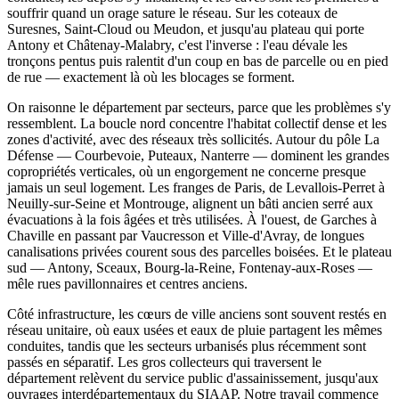
souffrir quand un orage sature le réseau. Sur les coteaux de
Suresnes, Saint-Cloud ou Meudon, et jusqu'au plateau qui porte
Antony et Châtenay-Malabry, c'est l'inverse : l'eau dévale les
tronçons pentus puis ralentit d'un coup en bas de parcelle ou en pied
de rue — exactement là où les blocages se forment.
On raisonne le département par secteurs, parce que les problèmes s'y
ressemblent. La boucle nord concentre l'habitat collectif dense et les
zones d'activité, avec des réseaux très sollicités. Autour du pôle La
Défense — Courbevoie, Puteaux, Nanterre — dominent les grandes
copropriétés verticales, où un engorgement ne concerne presque
jamais un seul logement. Les franges de Paris, de Levallois-Perret à
Neuilly-sur-Seine et Montrouge, alignent un bâti ancien serré aux
évacuations à la fois âgées et très utilisées. À l'ouest, de Garches à
Chaville en passant par Vaucresson et Ville-d'Avray, de longues
canalisations privées courent sous des parcelles boisées. Et le plateau
sud — Antony, Sceaux, Bourg-la-Reine, Fontenay-aux-Roses —
mêle rues pavillonnaires et centres anciens.
Côté infrastructure, les cœurs de ville anciens sont souvent restés en
réseau unitaire, où eaux usées et eaux de pluie partagent les mêmes
conduites, tandis que les secteurs urbanisés plus récemment sont
passés en séparatif. Les gros collecteurs qui traversent le
département relèvent du service public d'assainissement, jusqu'aux
ouvrages interdépartementaux du SIAAP. Notre travail commence