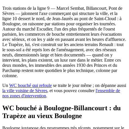
Trois stations de la ligne 9 — Marcel Sembat, Billancourt, Pont de
Sèvres — jalonnent l'axe commerçant qui structure la ville, et la
ligne 10 dessert le nord, de Jean-Jaurès au pont de Saint-Cloud : à
Boulogne, on raisonne par stations pour organiser les tournées.
Autour du marché Escudier, l'un des plus fréquentés de l'ouest
parisien, les commerces de bouche entretiennent leurs évacuations
avec sérieux, et on les y aide en passant avant les heures d'affluence.
Le Trapèze, lui, s'est construit sur les anciens terrains Renault : tout
le sous-sol a été repris lors de l'aménagement, avec des réseaux
neufs, dimensionnés large et bien documentés — quand on y
intervient, les plans existent, un luxe rare dans le métier. Entre ces
deux mondes, les immeubles des années 1930 des Princes et du
Parchamp restent notre quotidien le plus technique, colonne par
colonne.
Un
WC bouché qui refoule
se traite le jour même ; on dépanne aussi
la ville voisine de Sèvres
, et vous pouvez consulter
l'ensemble de
nos zones d'intervention
.
WC bouché à Boulogne-Billancourt : du
Trapèze au vieux Boulogne
Boulogne juxtapose des programmes très récents, notamment sur le