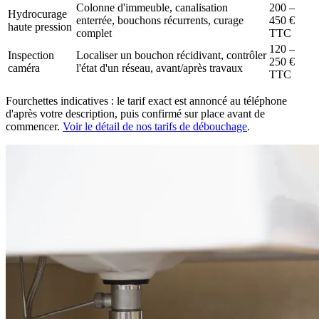
Colonne d'immeuble, canalisation
200 –
Hydrocurage
enterrée, bouchons récurrents, curage
450 €
haute pression
complet
TTC
120 –
Inspection
Localiser un bouchon récidivant, contrôler
250 €
caméra
l'état d'un réseau, avant/après travaux
TTC
Fourchettes indicatives : le tarif exact est annoncé au téléphone
d'après votre description, puis confirmé sur place avant de
commencer.
Voir le détail de nos tarifs de débouchage
.