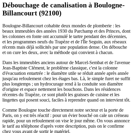
Débouchage de canalisation à Boulogne-
Billancourt (92100)
Boulogne-Billancourt cohabite deux mondes de plomberie : les
beaux immeubles des années 1930 du Parchamp et des Princes, dont
les colonnes en fonte ont accumulé le tartre pendant des décennies,
et les programmes neufs du Trapèze et de l'Île Seguin, aux réseaux
récents mais déjà sollicités par une population dense. On débouche
et on cure les deux, avec la méthode qui convient à chacun.
Dans les immeubles anciens autour de Marcel-Sembat et de l'avenue
Jean-Baptiste Clément, le problème classique, c'est la colonne
d'évacuation entartrée : le diamètre utile se réduit année après année
jusqu'au refoulement chez les étages bas. Là, le simple furet ne suffit
plus longtemps ; un hydrocurage rend à la conduite son diamètre
d'origine et espace nettement les bouchons. Dans les résidences
récentes du Trapèze, ce sont plutôt les graisses de cuisine et les
lingettes qui posent souci, faciles à reprendre quand on intervient tôt.
Comme Boulogne touche directement notre secteur et la porte de
Paris, on y est très réactif : pour un évier bouché on cale un créneau
rapide, pour un refoulement on vise le jour même. On vous annonce
le tarif au téléphone d'après votre description, puis on le confirme
chez vous avant de sortir le matériel.