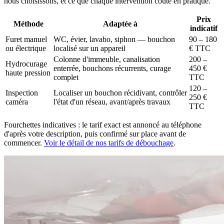
nous choisissons, et ce que chaque intervention coûte en pratique.
Prix
Méthode
Adaptée à
indicatif
Furet manuel
WC, évier, lavabo, siphon — bouchon
90 – 180
ou électrique
localisé sur un appareil
€ TTC
Colonne d'immeuble, canalisation
200 –
Hydrocurage
enterrée, bouchons récurrents, curage
450 €
haute pression
complet
TTC
120 –
Inspection
Localiser un bouchon récidivant, contrôler
250 €
caméra
l'état d'un réseau, avant/après travaux
TTC
Fourchettes indicatives : le tarif exact est annoncé au téléphone
d'après votre description, puis confirmé sur place avant de
commencer.
Voir le détail de nos tarifs de débouchage
.