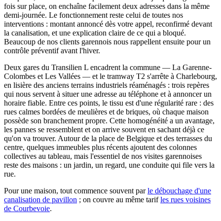
fois sur place, on enchaîne facilement deux adresses dans la même
demi-journée. Le fonctionnement reste celui de toutes nos
interventions : montant annoncé dès votre appel, reconfirmé devant
la canalisation, et une explication claire de ce qui a bloqué.
Beaucoup de nos clients garennois nous rappellent ensuite pour un
contrôle préventif avant l'hiver.
Deux gares du Transilien L encadrent la commune — La Garenne-
Colombes et Les Vallées — et le tramway T2 s'arrête à Charlebourg,
en lisière des anciens terrains industriels réaménagés : trois repères
qui nous servent à situer une adresse au téléphone et à annoncer un
horaire fiable. Entre ces points, le tissu est d'une régularité rare : des
rues calmes bordées de meulières et de briques, où chaque maison
possède son branchement propre. Cette homogénéité a un avantage,
les pannes se ressemblent et on arrive souvent en sachant déjà ce
qu'on va trouver. Autour de la place de Belgique et des terrasses du
centre, quelques immeubles plus récents ajoutent des colonnes
collectives au tableau, mais l'essentiel de nos visites garennoises
reste des maisons : un jardin, un regard, une conduite qui file vers la
rue.
Pour une maison, tout commence souvent par
le débouchage d'une
canalisation de pavillon
; on couvre au même tarif
les rues voisines
de Courbevoie
.