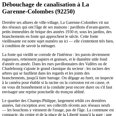
Débouchage de canalisation à La
Garenne-Colombes (92250)
Derrière ses allures de ville-village, La Garenne-Colombes vit sur
des réseaux qui ont l'âge de ses maisons : pavillons d'avant-guerre,
petits immeubles de brique des années 1930 et, sous les jardins, des
branchements en fonte qui approchent le siècle. Cette fonte
vieillissante est notre sujet numéro un ici — elle s'entretient très bien,
à condition de savoir la ménager.
La fonte qui vieillit se corrode de l'intérieur : les parois deviennent
rugueuses, retiennent papiers et graisses, et le diamètre utile fond
d'année en année. Dans les rues pavillonnaires des Vallées ou de
Charlebourg s'ajoute le grand classique du secteur : les racines des
arbres qui se faufilent dans les regards et les joints des
branchements, jusqu'à faire barrage. On dégage au furet, on inspecte
à la caméra pour établir si la racine ou la corrosion est en cause, et
on vous dit honnêtement si la conduite peut encore durer ou s'il faut
envisager une reprise ponctuelle du tronçon abîmé.
Le quartier des Champs-Philippe, largement rebâti ces dernières
années, fait exception avec ses collectifs récents aux réseaux neufs
— les bouchons y viennent de l'usage, pas de l'âge. La commune est
compacte, du centre et de la place de la Liberté jusqu'à la gare : une