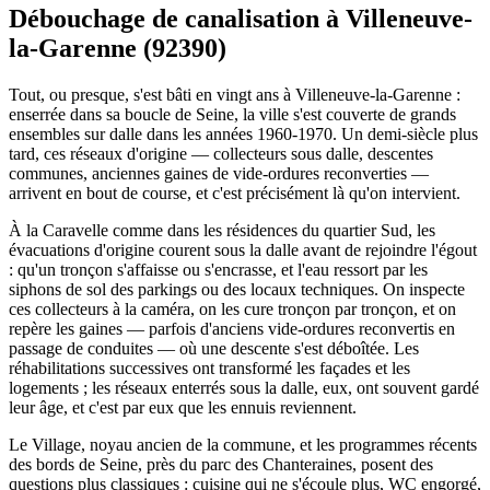
Débouchage de canalisation à Villeneuve-
la-Garenne (92390)
Tout, ou presque, s'est bâti en vingt ans à Villeneuve-la-Garenne :
enserrée dans sa boucle de Seine, la ville s'est couverte de grands
ensembles sur dalle dans les années 1960-1970. Un demi-siècle plus
tard, ces réseaux d'origine — collecteurs sous dalle, descentes
communes, anciennes gaines de vide-ordures reconverties —
arrivent en bout de course, et c'est précisément là qu'on intervient.
À la Caravelle comme dans les résidences du quartier Sud, les
évacuations d'origine courent sous la dalle avant de rejoindre l'égout
: qu'un tronçon s'affaisse ou s'encrasse, et l'eau ressort par les
siphons de sol des parkings ou des locaux techniques. On inspecte
ces collecteurs à la caméra, on les cure tronçon par tronçon, et on
repère les gaines — parfois d'anciens vide-ordures reconvertis en
passage de conduites — où une descente s'est déboîtée. Les
réhabilitations successives ont transformé les façades et les
logements ; les réseaux enterrés sous la dalle, eux, ont souvent gardé
leur âge, et c'est par eux que les ennuis reviennent.
Le Village, noyau ancien de la commune, et les programmes récents
des bords de Seine, près du parc des Chanteraines, posent des
questions plus classiques : cuisine qui ne s'écoule plus, WC engorgé,