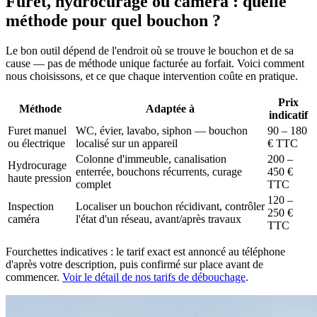
Furet, hydrocurage ou caméra : quelle
méthode pour quel bouchon ?
Le bon outil dépend de l'endroit où se trouve le bouchon et de sa
cause — pas de méthode unique facturée au forfait. Voici comment
nous choisissons, et ce que chaque intervention coûte en pratique.
Prix
Méthode
Adaptée à
indicatif
Furet manuel
WC, évier, lavabo, siphon — bouchon
90 – 180
ou électrique
localisé sur un appareil
€ TTC
Colonne d'immeuble, canalisation
200 –
Hydrocurage
enterrée, bouchons récurrents, curage
450 €
haute pression
complet
TTC
120 –
Inspection
Localiser un bouchon récidivant, contrôler
250 €
caméra
l'état d'un réseau, avant/après travaux
TTC
Fourchettes indicatives : le tarif exact est annoncé au téléphone
d'après votre description, puis confirmé sur place avant de
commencer.
Voir le détail de nos tarifs de débouchage
.