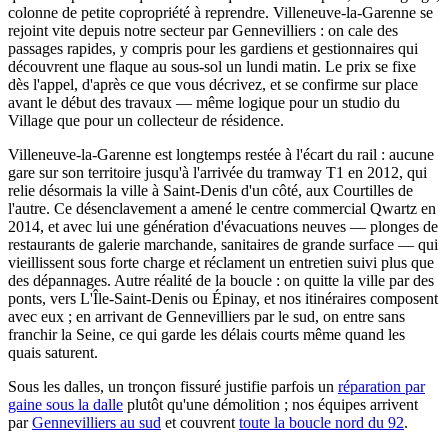
colonne de petite copropriété à reprendre. Villeneuve-la-Garenne se
rejoint vite depuis notre secteur par Gennevilliers : on cale des
passages rapides, y compris pour les gardiens et gestionnaires qui
découvrent une flaque au sous-sol un lundi matin. Le prix se fixe
dès l'appel, d'après ce que vous décrivez, et se confirme sur place
avant le début des travaux — même logique pour un studio du
Village que pour un collecteur de résidence.
Villeneuve-la-Garenne est longtemps restée à l'écart du rail : aucune
gare sur son territoire jusqu'à l'arrivée du tramway T1 en 2012, qui
relie désormais la ville à Saint-Denis d'un côté, aux Courtilles de
l'autre. Ce désenclavement a amené le centre commercial Qwartz en
2014, et avec lui une génération d'évacuations neuves — plonges de
restaurants de galerie marchande, sanitaires de grande surface — qui
vieillissent sous forte charge et réclament un entretien suivi plus que
des dépannages. Autre réalité de la boucle : on quitte la ville par des
ponts, vers L'Île-Saint-Denis ou Épinay, et nos itinéraires composent
avec eux ; en arrivant de Gennevilliers par le sud, on entre sans
franchir la Seine, ce qui garde les délais courts même quand les
quais saturent.
Sous les dalles, un tronçon fissuré justifie parfois un
réparation par
gaine sous la dalle
plutôt qu'une démolition ; nos équipes arrivent
par
Gennevilliers au sud
et couvrent
toute la boucle nord du 92
.