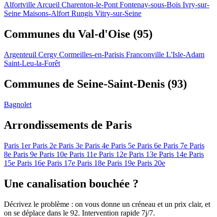
Alfortville
Arcueil
Charenton-le-Pont
Fontenay-sous-Bois
Ivry-sur-
Seine
Maisons-Alfort
Rungis
Vitry-sur-Seine
Communes du Val-d'Oise (95)
Argenteuil
Cergy
Cormeilles-en-Parisis
Franconville
L'Isle-Adam
Saint-Leu-la-Forêt
Communes de Seine-Saint-Denis (93)
Bagnolet
Arrondissements de Paris
Paris 1er
Paris 2e
Paris 3e
Paris 4e
Paris 5e
Paris 6e
Paris 7e
Paris
8e
Paris 9e
Paris 10e
Paris 11e
Paris 12e
Paris 13e
Paris 14e
Paris
15e
Paris 16e
Paris 17e
Paris 18e
Paris 19e
Paris 20e
Une canalisation bouchée ?
Décrivez le problème : on vous donne un créneau et un prix clair, et
on se déplace dans le 92. Intervention rapide 7j/7.