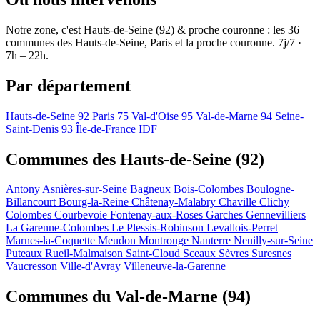
Notre zone, c'est Hauts-de-Seine (92) & proche couronne : les 36
communes des Hauts-de-Seine, Paris et la proche couronne. 7j/7 ·
7h – 22h.
Par département
Hauts-de-Seine
92
Paris
75
Val-d'Oise
95
Val-de-Marne
94
Seine-
Saint-Denis
93
Île-de-France
IDF
Communes des Hauts-de-Seine (92)
Antony
Asnières-sur-Seine
Bagneux
Bois-Colombes
Boulogne-
Billancourt
Bourg-la-Reine
Châtenay-Malabry
Chaville
Clichy
Colombes
Courbevoie
Fontenay-aux-Roses
Garches
Gennevilliers
La Garenne-Colombes
Le Plessis-Robinson
Levallois-Perret
Marnes-la-Coquette
Meudon
Montrouge
Nanterre
Neuilly-sur-Seine
Puteaux
Rueil-Malmaison
Saint-Cloud
Sceaux
Sèvres
Suresnes
Vaucresson
Ville-d'Avray
Villeneuve-la-Garenne
Communes du Val-de-Marne (94)